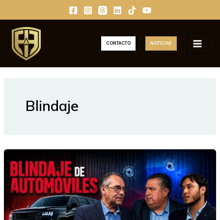
Ir
al
contenido
CONTACTO
NOTICIAS
MAIN
MEN
Blindaje